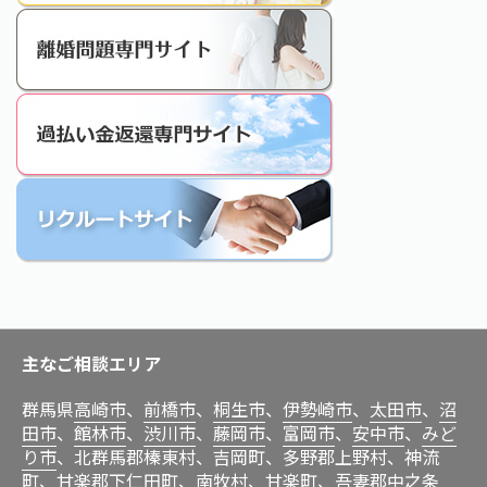
主なご相談エリア
群馬県
高崎市
、
前橋市
、
桐生市
、
伊勢崎市
、
太田市
、
沼
田市
、
館林市
、
渋川市
、
藤岡市
、
富岡市
、
安中市
、
みど
り市
、北群馬郡榛東村、吉岡町、多野郡上野村、神流
町、甘楽郡下仁田町、南牧村、甘楽町、吾妻郡中之条