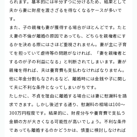
られます。基本的には半分ずつに分けるため、結果として
夫から妻に財産を渡さざるを得なくなるケースが多いで
す。
また、子の親権も妻が獲得する場合がほとんどです。たと
え妻の不倫が離婚の原因であっても、どちらを親権者にす
るかを決める際にはさほど重視されません。妻が主に子育
てを担っていて虐待等の問題がなければ、「妻を親権者と
するのが子の利益になる」と判断されてしまいます。妻が
親権を得れば、夫は養育費も支払わなければなりません。
他に年金分割もなされるなど、離婚時には金銭や子に関し
て夫に不利な条件となってしまいがちです。
たしかに、不貞を理由に離婚する場合には妻に慰謝料を請
求できます。しかし後述する通り、慰謝料の相場は100～
300万円程度です。結果的に、財産分与や養育費で支払う
金額の方が大きくなる可能性が高いでしょう。不利な条件
であっても離婚するのかどうかは、慎重に検討しなければ