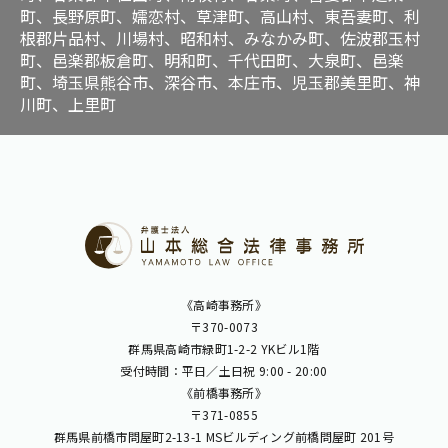
町、長野原町、嬬恋村、草津町、高山村、東吾妻町、利
根郡片品村、川場村、昭和村、みなかみ町、佐波郡玉村
町、邑楽郡板倉町、明和町、千代田町、大泉町、邑楽
町、埼玉県熊谷市、深谷市、本庄市、児玉郡美里町、神
川町、上里町
《高崎事務所》
〒370-0073
群馬県高崎市緑町1-2-2 YKビル1階
受付時間：平日／土日祝 9:00 - 20:00
《前橋事務所》
〒371-0855
群馬県前橋市問屋町2-13-1 MSビルディング前橋問屋町 201号