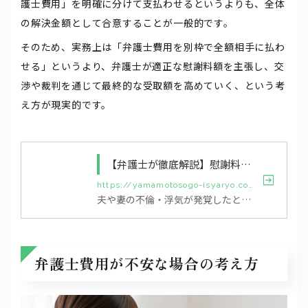
護士費用」を明確に分けて支払わせるというよりも、全体
の解決金額として合意することが一般的です。
そのため、実務上は「弁護士費用を別枠で全額相手に払わ
せる」というより、弁護士が適正な慰謝料額を主張し、交
渉や裁判を通じて最終的な受取額を高めていく、という考
え方が現実的です。
【弁護士が徹底解説】慰謝料請求の金額はどう決まる？相場と増額の鍵を公開！
https://yamamotosogo-isyaryo.com/news/news-2647
夫や妻の不倫・浮気が発覚したとき、多くの方が考えるのが「慰謝料請求」です。裏切られた心の傷や生活への影響を金銭的に償ってもらいたいと思うのは当然のことです。とはいえ、実際に慰謝料を請求する際に気になるのは「相場はいくらなのか」「自分のケースではどのくらい請求できるのか」という点ではないでしょうか。 慰謝料の金額は、一律ではなく、不倫の期間や悪質性、婚姻生活への影響、証拠の有無など、さまざまな要素を総合的に考慮して決まります。適正な慰謝料を獲得するためにも、ポイントを押さえて、後悔のない請...
弁護士費用が不安な場合の考え方