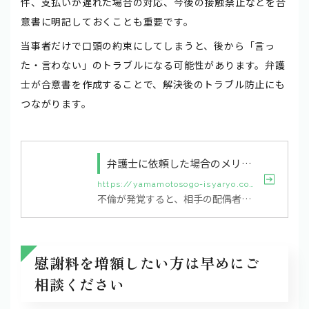
件、支払いが遅れた場合の対応、今後の接触禁止などを合
意書に明記しておくことも重要です。
当事者だけで口頭の約束にしてしまうと、後から「言っ
た・言わない」のトラブルになる可能性があります。弁護
士が合意書を作成することで、解決後のトラブル防止にも
つながります。
弁護士に依頼した場合のメリット・デメリット
https://yamamotosogo-isyaryo.com/news/news-1860
不倫が発覚すると、相手の配偶者から慰謝料請求されてしまうケースが多々あります。自分で交渉すると、過大な慰謝料を請求されたりストレスがかかったりして不利益も大きくなるでしょう。 弁護士に対応を依頼すると代わりに交渉してもらえるので労力も時間も節約できますし、慰謝料の減額交渉も進めやすくなります。 今回は慰謝料請求されたときの対応を弁護士に依頼するメリットとデメリットをお伝えします。不倫相手の夫や妻から慰謝料請求されてお困りの方がおられましたら、ぜひ参考にしてみてください。 1.不倫の...
慰謝料を増額したい方は早めにご
相談ください