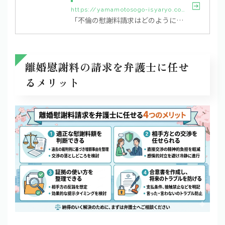
https://yamamotosogo-isyaryo.com/page-1641
「不倫の慰謝料請求はどのように進めれば良いのだろう？」といった疑問をもつ方は少なくありません。どういった流れで不倫（不貞）慰謝料を請求すれば良いのか、一般的な流れを把握しておきましょう。今回は、不倫（不貞）慰謝料を請求する方法と慰謝料を受け取るまでの流れを弁護士がご説明します。不倫（不貞）をされて慰謝料請求を検討している方や、不倫（不貞）をして慰謝料を請求されてしまった方はぜひ参考にしてください。この記事はこんな方にオススメ 不倫（不貞）をされて慰謝料請求を検討している方 不倫（不貞）をして慰...
離婚慰謝料の請求を弁護士に任せ
るメリット