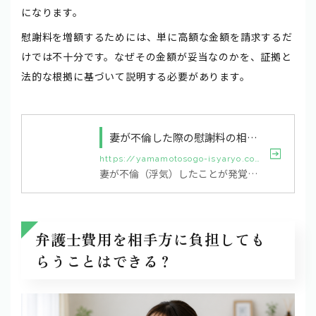
になります。
慰謝料を増額するためには、単に高額な金額を請求するだ
けでは不十分です。なぜその金額が妥当なのかを、証拠と
法的な根拠に基づいて説明する必要があります。
妻が不倫した際の慰謝料の相場は？弁護士に相談するメリットも合わせて解説
https://yamamotosogo-isyaryo.com/news/news-2775
妻が不倫（浮気）したことが発覚すると、精神的ショックや裏切られた怒りに加えて、離婚するか・関係を続けるかといった重大な判断を迫られることがあります。その際に問題となるのが「慰謝料を請求できるのか」「相場はいくらか」「どのように請求を進めればよいのか」という点です。一般的に、妻の不倫による慰謝料は、離婚する場合で100～300万円程度、離婚しない場合で50～100万円程度とされています。ただし、実際の金額は夫婦の事情や不倫の態様などによって大きく変わります。本記事では、慰謝料の相場と決定要因、請求の進め方...
弁護士費用を相手方に負担しても
らうことはできる？