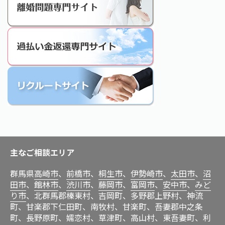
主なご相談エリア
群馬県
高崎市
、
前橋市
、
桐生市
、
伊勢崎市
、
太田市
、
沼
田市
、
館林市
、
渋川市
、
藤岡市
、
富岡市
、
安中市
、
みど
り市
、北群馬郡榛東村、吉岡町、多野郡上野村、神流
町、甘楽郡下仁田町、南牧村、甘楽町、吾妻郡中之条
町、長野原町、嬬恋村、草津町、高山村、東吾妻町、利