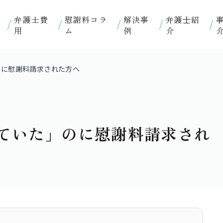
弁護士費
慰謝料コラ
解決事
弁護⼠紹
用
ム
例
介
のに慰謝料請求された方へ
ていた」のに慰謝料請求され