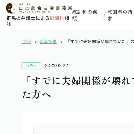
慰謝料の減
慰謝料の請
額
求
群馬の弁護士による
慰謝料
相
談
TOP
新着記事
「すでに夫婦関係が壊れていた」
2023.02.22
コラム
「すでに夫婦関係が壊れ
た方へ